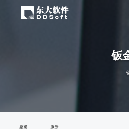
钣
总览
服务